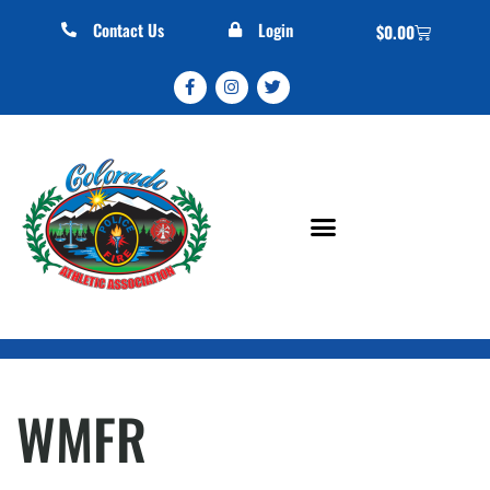
Contact Us
Login
$
0.00
WMFR